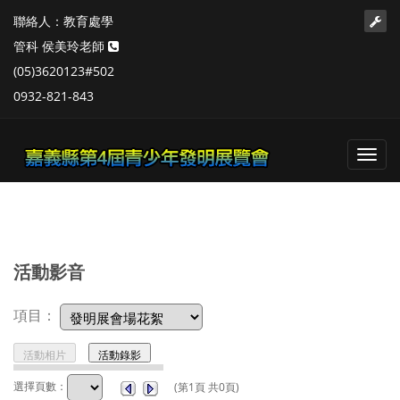
聯絡人：教育處學
管科 侯美玲老師
(05)3620123#502
0932-821-843
Toggl
navig
活動影音
項目：
選擇頁數：
(第1頁 共0頁)