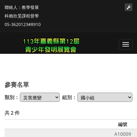
聯絡人：教學發展
科賴欣旻課程督學
05-3620123#8910
Toggl
navig
參賽名單
類別：
組別：
共 2 件
編號
A10009