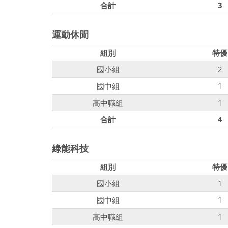
合計
3
運動休閒
組別
特優
國小組
2
國中組
1
高中職組
1
合計
4
綠能科技
組別
特優
國小組
1
國中組
1
高中職組
1