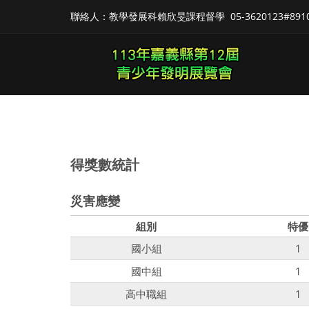
聯絡人：教學發展科賴欣旻課程督學
05-3620123#891
得獎數統計
災害應變
組別
特優
國小組
1
國中組
1
高中職組
1