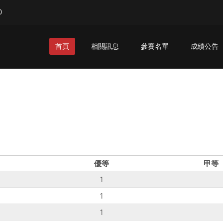
0
首頁
相關訊息
參賽名單
成績公告
優等
甲等
1
1
1